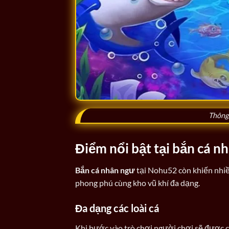
Thông
Điểm nổi bật tại bắn cá n
Bắn cá nhân ngư
tại Nohu52 còn khiến nhiề
phong phú cùng kho vũ khí đa dạng.
Đa dạng các loài cá
Khi bước vào trò chơi người chơi sẽ được 