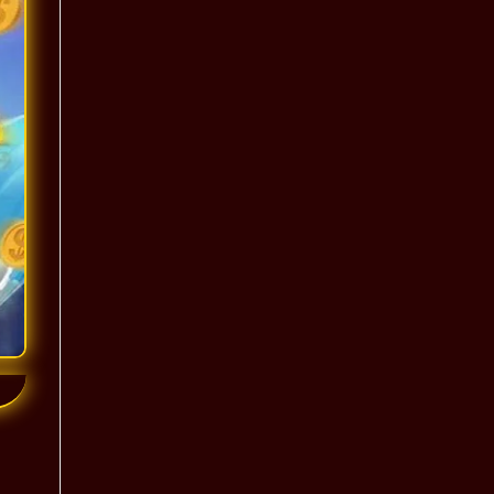
Esports nohu52: Cá Cược Thể
Thao Điện Tử LMHT, Dota 2,
CS2 và Valorant
Tháng 6 8, 2026
Kèo Penalty World Cup 2026:
Cách Đọc, Phân Tích và Chiến
Thuật Tại nohu52
Tháng 6 8, 2026