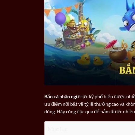
Bắn cá nhân ngư
cực kỳ phổ biến được nhiề
ưu điểm nổi bật về tỷ lệ thưởng cao và khô
dùng. Hãy cùng đọc qua để nắm được nhiều t
Mục lục