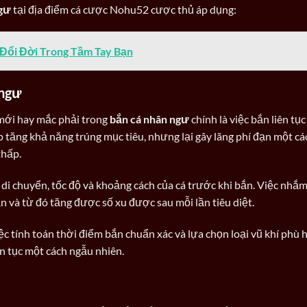
ngư
tại địa điểm cá cược Nohu52 cược thủ áp dụng:
 Đổi Đời Trong Tầm Tay Bạn
 ngư
mới hay mắc phải trong
bắn cá nhân ngư
chính là việc bắn liên tụ
 tăng khả năng trúng mục tiêu, nhưng lại gây lãng phí đạn một cá
 thấp.
di chuyển, tốc độ và khoảng cách của cá trước khi bắn. Việc nhắ
đạn và từ đó tăng được số xu được sau mỗi lần tiêu diệt.
ệc tính toán thời điểm bắn chuẩn xác và lựa chọn loại vũ khí phù
ên tục một cách ngẫu nhiên.