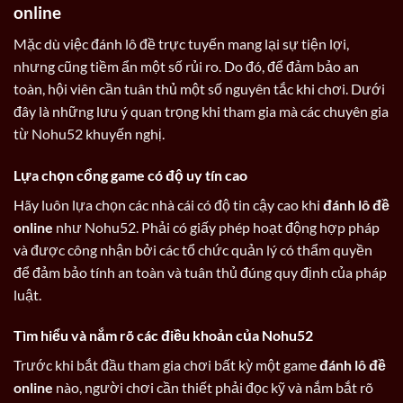
online
Mặc dù việc đánh lô đề trực tuyến mang lại sự tiện lợi,
nhưng cũng tiềm ẩn một số rủi ro. Do đó, để đảm bảo an
toàn, hội viên cần tuân thủ một số nguyên tắc khi chơi. Dưới
đây là những lưu ý quan trọng khi tham gia mà các chuyên gia
từ Nohu52 khuyến nghị.
Lựa chọn cổng game có độ uy tín cao
Hãy luôn lựa chọn các nhà cái có độ tin cậy cao khi
đánh lô đề
online
như Nohu52. Phải có giấy phép hoạt động hợp pháp
và được công nhận bởi các tổ chức quản lý có thẩm quyền
để đảm bảo tính an toàn và tuân thủ đúng quy định của pháp
luật.
Tìm hiểu và nắm rõ các điều khoản của Nohu52
Trước khi bắt đầu tham gia chơi bất kỳ một game
đánh lô đề
online
nào, người chơi cần thiết phải đọc kỹ và nắm bắt rõ