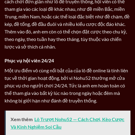
cách chơi đơn giản như lô đề truyền thống, hội viên có thể
tham gia vào các loại đề khác nhau, như đề miền Bắc, miền
Trung, miền Nam, hoặc các thể loại đặc biệt như đề chạm, đề
kép, đề tổng, đề đầu đuôi và nhiều kiểu cược độc đáo khác.
Thêm vào đó, anh em còn có thể chọn đặt cược theo chu kỳ,
theo ngày, theo tuần hay theo tháng, tùy thuộc vào chiến
lược và sở thích cá nhân.
Phục vụ hội viên 24/24
Một ưu điểm vô cùng nổi bật của của lô đề online là tính liên
tục về thời gian hoạt động, bởi vì Nohu52 thường mở cửa
phục vụ cho người chơi 24/24. Tức là anh em hoàn toàn có
thể tham gia vào bất kỳ lúc nào trong ngày hoặc đêm mà
không bị giới hạn như đánh đề truyền thống.
Xem thêm
Lô Trượt Nohu52 — Cách Chơi, Kèo Cược
Và Kinh Nghiệm Soi Cầu