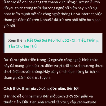
Đánh lô đề online
đang trở thành xu hướng được nhiều tín
đồ yêu thích trong thời đại công nghệ số hiện nay. Nhờ sự
phát triển mạnh mẽ của công nghệ thông tin và internet, việc
tham gia đánh đề trên Nohu52 đã trở nên phổ biến hơn bao
giờ hết.
Xem thêm
Kết Quả Soi Kèo Nohu52 - Chi Tiết, Tường
Tận Cho Tân Thủ
Bởi được phát triển trong kỷ nguyên công nghệ, hình thức
này đã mang lại nhiều ưu điểm vượt trội so với phương thức
chơi lô đề truyền thống. Hãy cùng tìm hiểu những lợi ích khi
tham gia đánh đề trực tuyến.
Cách thức tham gia vô cùng đơn giản, tiện lợi
Đánh lô đề online
mang đến một cách chơi đơn giản và
thuận tiện. Đầu tiên, anh em chỉ cần truy cập vào website