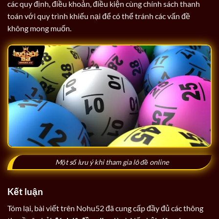
các quy định, điều khoản, điều kiện cùng chính sách thanh
toán với quy trình khiếu nại để có thể tránh các vấn đề
không mong muốn.
Một số lưu ý khi tham gia lô đề online
Kết luận
Tóm lại, bài viết trên Nohu52 đã cung cấp đầy đủ các thông