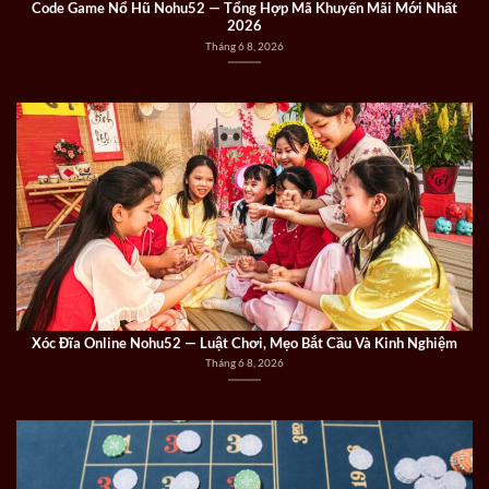
Xóc Đĩa Online Nohu52 — Luật Chơi, Mẹo Bắt Cầu Và Kinh Nghiệm
Tháng 6 8, 2026