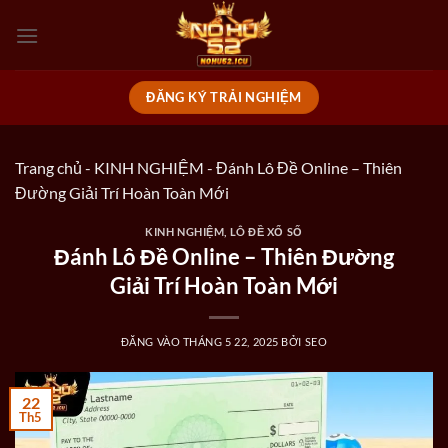
Bỏ
qua
nội
dung
ĐĂNG KÝ TRẢI NGHIỆM
Trang chủ
-
KINH NGHIỆM
-
Đánh Lô Đề Online – Thiên
Đường Giải Trí Hoàn Toàn Mới
KINH NGHIỆM
,
LÔ ĐỀ XỔ SỐ
Đánh Lô Đề Online – Thiên Đường
Giải Trí Hoàn Toàn Mới
ĐĂNG VÀO
THÁNG 5 22, 2025
BỞI
SEO
22
Th5