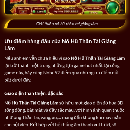
Giới thiệu nổ hũ thần tài giáng lâm
Ưu điểm hàng đầu của Nổ Hũ Thần Tài Giáng
Lâm
Nếu anh em vẫn chưa hiểu vì sao
Nổ Hũ Thần Tài Giáng Lâm
lại trở thành một trong những tựa game hot nhất tại cổng
game này, hãy cùng Nohu52 điểm qua những ưu điểm nổi
bật dưới đây.
Giao diện thân thiện, đặc sắc
Nổ Hũ Thần Tài Giáng Lâm
sở hữu một giao diện đồ họa 3D
sống động, bắt mắt và đầy sắc màu, với hình ảnh quen thuộc
như ông Thần Tài, vàng, xu,… mang đến không khí may mắn
cho hội viên. Kết hợp với hệ thống âm thanh vui tươi, sôi