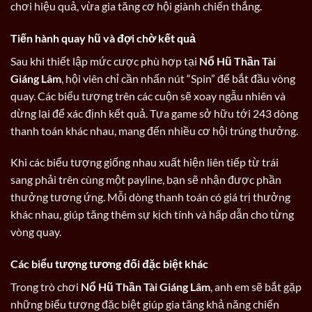
chơi hiệu quả, vừa gia tăng cơ hội giành chiến thắng.
Tiến hành quay hũ và đợi chờ kết quả
Sau khi thiết lập mức cược phù hợp tại
Nổ Hũ Thần Tài
Giáng Lâm
, hội viên chỉ cần nhấn nút “Spin” để bắt đầu vòng
quay. Các biểu tượng trên các cuộn sẽ xoay ngẫu nhiên và
dừng lại để xác định kết quả. Tựa game
sở hữu tới 243 dòng
thanh toán khác nhau, mang đến nhiều cơ hội trúng thưởng.
Khi các biểu tượng giống nhau xuất hiện liên tiếp từ trái
sang phải trên cùng một payline, bạn sẽ nhận được phần
thưởng tương ứng. Mỗi dòng thanh toán có giá trị thưởng
khác nhau, giúp tăng thêm sự kịch tính và hấp dẫn cho từng
vòng quay.
Các biểu tượng tương đối đặc biệt khác
Trong trò chơi
Nổ Hũ Thần Tài Giáng Lâm
, anh em sẽ bắt gặp
những biểu tượng đặc biệt giúp gia tăng khả năng chiến