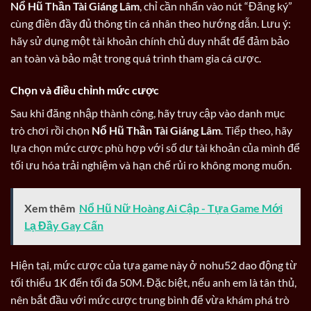
Nổ Hũ Thần Tài Giáng Lâm
, chỉ cần nhấn vào nút “Đăng ký”
cùng điền đầy đủ thông tin cá nhân theo hướng dẫn. Lưu ý:
hãy sử dụng một tài khoản chính chủ duy nhất để đảm bảo
an toàn và bảo mật trong quá trình tham gia cá cược.
Chọn và điều chỉnh mức cược
Sau khi đăng nhập thành công, hãy truy cập vào danh mục
trò chơi rồi chọn
Nổ Hũ Thần Tài Giáng Lâm
. Tiếp theo, hãy
lựa chọn mức cược phù hợp với số dư tài khoản của mình để
tối ưu hóa trải nghiệm và hạn chế rủi ro không mong muốn.
Xem thêm
Nổ Hũ Nữ Hoàng Ai Cập - Tựa Game Mới
Lạ Đầy Gay Cấn
Hiện tại, mức cược của tựa game này ở nohu52 dao động từ
tối thiểu 1K đến tối đa 50M. Đặc biệt, nếu anh em là tân thủ,
nên bắt đầu với mức cược trung bình để vừa khám phá trò