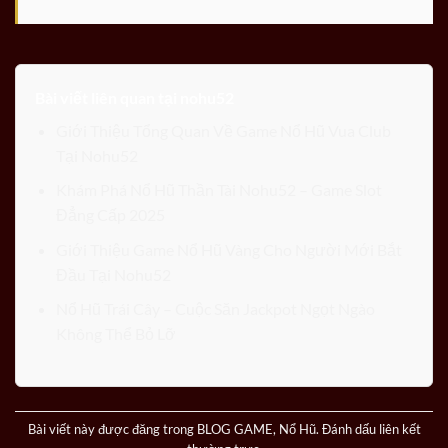
Bài viết liên quan tại nohu52
Giới Thiệu Tổng Quan Về Game Nổ Hũ Vua Club
Tại Nohu52
Khám Phá Nổ Hũ Thần Tài Nohu52 – Game Slot
Đẳng Cấp 2025
Giới Thiệu Game Nổ Hũ Vàng Cho Người Mới Bắt
Code Game Bắn Cá Nohu52 — Tổng Hợp Giftcode Đổi Thưởng 2026
Đầu Tại Nohu52
Tháng 6 8, 2026
Nổ Hũ Trái Cây – Cuộc Săn Jackpot Ngọt Ngào
Không Thể Bỏ Lỡ
Bài viết này được đăng trong
BLOG GAME
,
Nổ Hũ
. Đánh dấu
liên kết