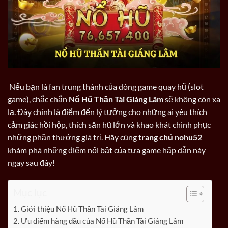
Nếu bạn là fan trung thành của dòng game quay hũ (slot
game), chắc chắn
Nổ Hũ Thần Tài Giáng Lâm
sẽ không còn xa
lạ. Đây chính là điểm đến lý tưởng cho những ai yêu thích
cảm giác hồi hộp, thích săn hũ lớn và khao khát chinh phục
những phần thưởng giá trị. Hãy cùng
trang chủ nohu52
khám phá những điểm nổi bật của tựa game hấp dẫn này
ngay sau đây!
Mục lục
Giới thiệu Nổ Hũ Thần Tài Giáng Lâm
Ưu điểm hàng đầu của Nổ Hũ Thần Tài Giáng Lâm