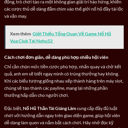
động, trò chơi tạo ra một không gian giải trí hào hứng, khiến
các cược thủ dễ dàng đắm chìm vào thế giới nổ hũ đầy tài lộc
và vận may.
Xem thêm
Giới Thiệu Tổng Quan Về Game Nổ Hũ
Vua Club Tại Nohu52
Cách chơi đơn giản, dễ dàng phù hợp nhiều hội viên
Chỉ cần chọn mức tiền cược phù hợp, nhấn quay và chờ kết
quả, anh em sẽ biết ngay mình có trúng thưởng hay không.
Khi các biểu tượng giống nhau xếp thành hàng trên máy slot,
chúng sẽ tạo thành các payline, mang lại những phần
thưởng hấp dẫn cho người chơi.
Đặc biệt,
Nổ Hũ Thần Tài Giáng Lâm
cung cấp đầy đủ luật
chơi với hướng dẫn ngay trên giao diện game, giúp hội viên
dễ dàng làm quen và nắm bắt cách chơi. Hãy nhớ đọc kỹ