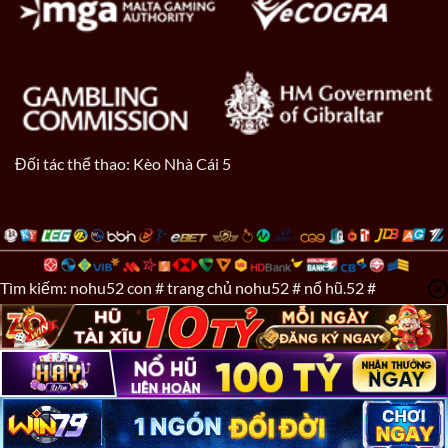
Đối tác thể thao:
Kèo Nhà Cái 5
Esports nohu52: Cá Cược Thể Thao Điện Tử LMHT, Dota 2, CS2 và
Valorant
Tháng 6 8, 2026
Tìm kiếm: nohu52 con # trang chủ nohu52 # nổ hũ.52 #
nổ+hũ+52 # nohu+52 # b52 nổ hũ # nohu52 net cổng game nổ hũ
phát tài club # no.05 # no.9 # fo88 # nohu 85 # nohu 77# 46 nohu
# w365 # fanvip # good88 # 33win #
good88
#
Kubet
#
u888
#
hb88