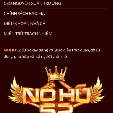
CEO NGUYỄN XUÂN TRƯỜNG
CHÍNH SÁCH BẢO MẬT
ĐIỀU KHOẢN NHÀ CÁI
MIỄN TRỪ TRÁCH NHIỆM
NOHU52
được xây dựng với giao diện trực quan, dễ sử
Lô 3 Càng Nohu52 — Tỷ Lệ, Cách Bắt Và Soi Cầu Chuẩn
dụng, phù hợp với cả người chơi mới.
Tháng 6 8, 2026