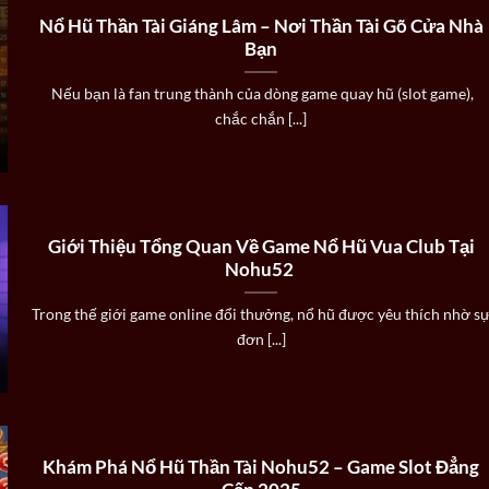
Nổ Hũ Thần Tài Giáng Lâm – Nơi Thần Tài Gõ Cửa Nhà
Bạn
Nếu bạn là fan trung thành của dòng game quay hũ (slot game),
chắc chắn [...]
Giới Thiệu Tổng Quan Về Game Nổ Hũ Vua Club Tại
Nohu52
Trong thế giới game online đổi thưởng, nổ hũ được yêu thích nhờ s
đơn [...]
Khám Phá Nổ Hũ Thần Tài Nohu52 – Game Slot Đẳng