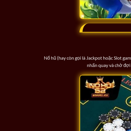
Nổ hũ (hay còn gọi là Jackpot hoặc Slot ga
nhấn quay và chờ đợi 