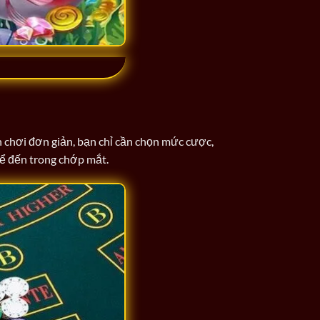
h chơi đơn giản, bạn chỉ cần chọn mức cược,
hể đến trong chớp mắt.