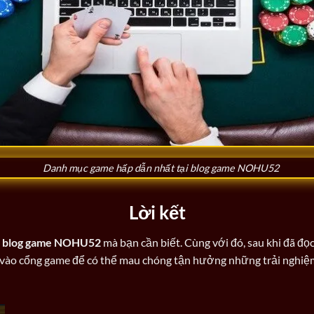
Danh mục game hấp dẫn nhất tại blog game NOHU52
Lời kết
ề
blog game NOHU52
mà bạn cần biết. Cùng với đó, sau khi đã đọ
 vào cổng game để có thể mau chóng tận hưởng những trải nghiệm